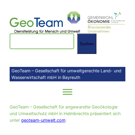
Zum
Inhalt
springen
Suchen
Suchen
GeoTeam – Gesellschaft für umweltgerechte Land- und
Wasserwirtschaft mbH in Bayreuth
GeoTeam – Gesellschaft für angewandte Geoökologie
und Umweltschutz mbH in Helmbrechts präsentiert sich
unter
geoteam-umwelt.com