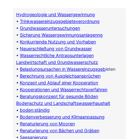
Hydrogeologie und Wassergewinnung
•
Trinkwassereinzugsgebieteverordnung
•
Grundwasseruntersuchungen
•
Sicherung Wassergewinnungsanlagenng
•
Konkurriende Nutzung und Vorhaben
•
Neuerschließung von Grundwasser
•
Wasserrechtliche Antragsunterlagen
Landwirtschaft und Grundwasserschutz
•
Belastungsursachen in Wassereinzugsgeb
ieten
•
Berechnung von Ausgleichsansprüchen
•
Konzept und Ablauf einer Kooperation
•
Kooperationen und Wasserrechtsverfahren
•
Beratungskonzept für gesunde Böden
Bodenschutz und Landschaftswasserhaushalt
•
boden:ständig
•
Bodenverbesserung und Klimaanpassung
•
Renaturierung von Mooren
•
Renaturierung von Bächen und Gräben
•
Seesanierung