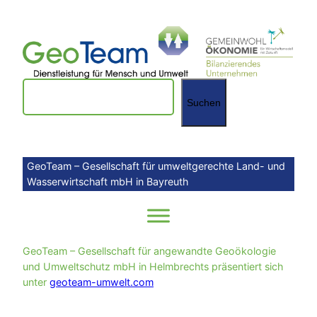
Zum
Inhalt
springen
Suchen
Suchen
GeoTeam – Gesellschaft für umweltgerechte Land- und
Wasserwirtschaft mbH in Bayreuth
GeoTeam – Gesellschaft für angewandte Geoökologie
und Umweltschutz mbH in Helmbrechts präsentiert sich
unter
geoteam-umwelt.com