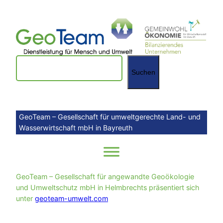
Zum
Inhalt
springen
Suchen
Suchen
GeoTeam – Gesellschaft für umweltgerechte Land- und
Wasserwirtschaft mbH in Bayreuth
GeoTeam – Gesellschaft für angewandte Geoökologie
und Umweltschutz mbH in Helmbrechts präsentiert sich
unter
geoteam-umwelt.com