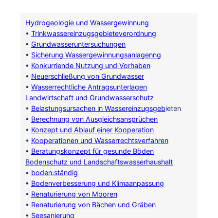
Hydrogeologie und Wassergewinnung
•
Trinkwassereinzugsgebieteverordnung
•
Grundwasseruntersuchungen
•
Sicherung Wassergewinnungsanlagenng
•
Konkurriende Nutzung und Vorhaben
•
Neuerschließung von Grundwasser
•
Wasserrechtliche Antragsunterlagen
Landwirtschaft und Grundwasserschutz
•
Belastungsursachen in Wassereinzugsgeb
ieten
•
Berechnung von Ausgleichsansprüchen
•
Konzept und Ablauf einer Kooperation
•
Kooperationen und Wasserrechtsverfahren
•
Beratungskonzept für gesunde Böden
Bodenschutz und Landschaftswasserhaushalt
•
boden:ständig
•
Bodenverbesserung und Klimaanpassung
•
Renaturierung von Mooren
•
Renaturierung von Bächen und Gräben
•
Seesanierung