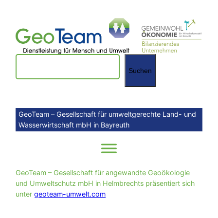
Zum
Inhalt
springen
Suchen
Suchen
GeoTeam – Gesellschaft für umweltgerechte Land- und
Wasserwirtschaft mbH in Bayreuth
GeoTeam – Gesellschaft für angewandte Geoökologie
und Umweltschutz mbH in Helmbrechts präsentiert sich
unter
geoteam-umwelt.com