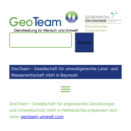
Zum
Inhalt
springen
Suchen
Suchen
GeoTeam – Gesellschaft für umweltgerechte Land- und
Wasserwirtschaft mbH in Bayreuth
GeoTeam – Gesellschaft für angewandte Geoökologie
und Umweltschutz mbH in Helmbrechts präsentiert sich
unter
geoteam-umwelt.com